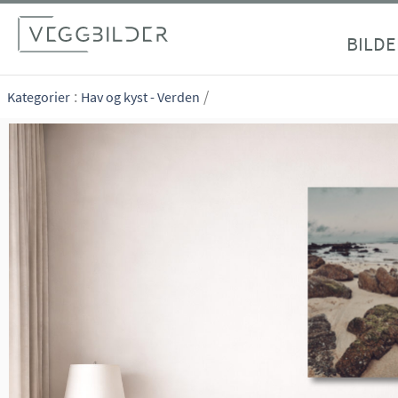
site_vp
BILDE
:
/
Kategorier
Hav og kyst - Verden