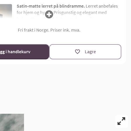
Satin-matte lerret på blindramme.
Lerret anbefales
for hjem og hytter. Prisgunstig og elegant med
halvmatt overflatetekstur og uten synlig ramme.
Montert på 4,5 cm dyp limtre blindramme. Bildemål
Fri frakt i Norge. Priser ink. mva.
oppgis som bredde x høyde i cm.
Materialoversikt
Størrelsekalkulator
gg i handlekurv
Lagre