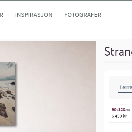
R
INSPIRASJON
FOTOGRAFER
Stran
Lerre
90
120
x
cm
6 450 kr