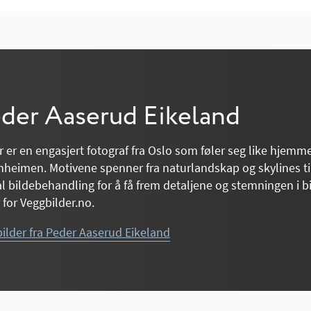
der Aaserud Eikeland
 er en engasjert fotograf fra Oslo som føler seg like hjem
heimen. Motivene spenner fra naturlandskap og skylines ti
al bildebehandling for å få frem detaljene og stemningen i b
 for Veggbilder.no.
bilder fra Peder Aaserud Eikeland