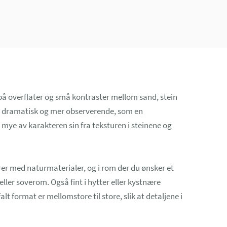
på overflater og små kontraster mellom sand, stein
e dramatisk og mer observerende, som en
r mye av karakteren sin fra teksturen i steinene og
ører med naturmaterialer, og i rom der du ønsker et
eller soverom. Også fint i hytter eller kystnære
lt format er mellomstore til store, slik at detaljene i