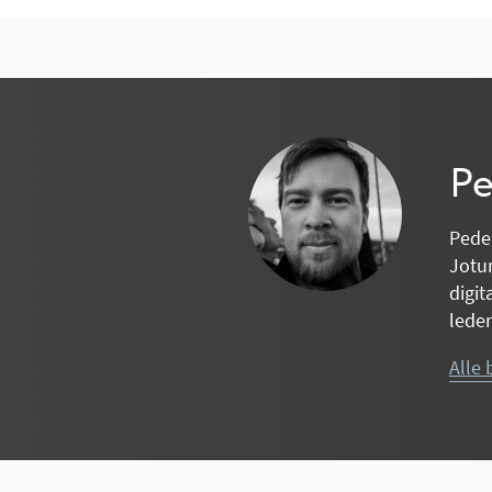
Pe
Peder
Jotun
digit
leder
Alle 