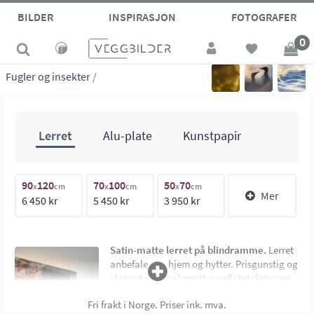
site_vp
BILDER
INSPIRASJON
FOTOGRAFER
0
Fugler og insekter
/
Lerret
Alu-plate
Kunstpapir
90
120
70
100
50
70
1
x
cm
x
cm
x
cm
Mer
6 450 kr
5 450 kr
3 950 kr
1
Satin-matte lerret på blindramme.
Lerret
anbefales for hjem og hytter. Prisgunstig og
elegant med halvmatt overflatetekstur og
uten synlig ramme. Montert på 4,5 cm dyp
Fri frakt i Norge. Priser ink. mva.
limtre blindramme. Bildemål oppgis som