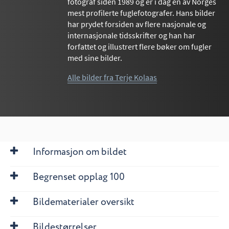
fotograf siden 1989 og er i dag en av Norges
mest profilerte fuglefotografer. Hans bilder
har prydet forsiden av flere nasjonale og
internasjonale tidsskrifter og han har
forfattet og illustrert flere bøker om fugler
med sine bilder.
Alle bilder fra Terje Kolaas
Informasjon om bildet
Begrenset opplag 100
Bildematerialer oversikt
Bildestørrelser