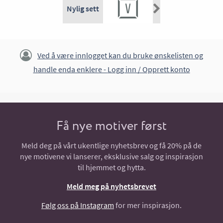
Nylig sett
Ved å være innlogget kan du bruke ønskelisten og
handle enda enklere -
Logg inn / Opprett konto
Få nye motiver først
Meld deg på vårt ukentlige nyhetsbrev og få 20% på de
nye motivene vi lanserer, eksklusive salg og inspirasjon
til hjemmet og hytta.
Meld meg på nyhetsbrevet
Følg oss på Instagram
for mer inspirasjon.