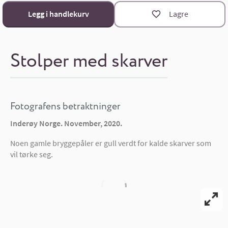
bredde x høyde i cm.
Materialoversikt
Legg i handlekurv
Lagre
Størrelsekalkulator
Stolper med skarver
Fotografens betraktninger
Inderøy Norge. November, 2020.
Noen gamle bryggepåler er gull verdt for kalde skarver som
vil tørke seg.