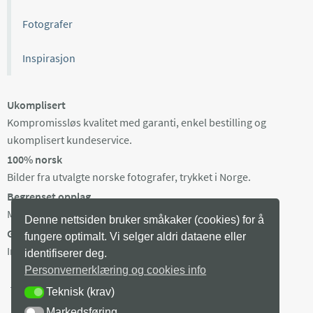
Fotografer
Inspirasjon
Ukomplisert
Kompromissløs kvalitet med garanti, enkel bestilling og
ukomplisert kundeservice.
100% norsk
Bilder fra utvalgte norske fotografer, trykket i Norge.
Begrenset opplag
Maks 100 eksemplarer av hvert bilde, trykket på bestilling.
Denne nettsiden bruker småkaker (cookies) for å
Gratis frakt i Norge
fungere optimalt. Vi selger aldri dataene eller
Ingen minstepris. Produksjonstid 3-8 arb dager + levering.
identifiserer deg.
Personvernerklæring og cookies info
Teknisk (krav)
TEKNISK (KRAV)
Markedsføring
MARKEDSFØRING