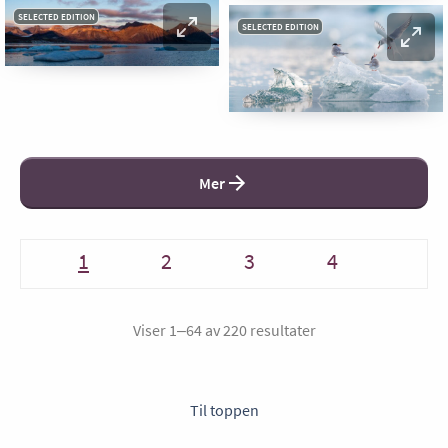
SELECTED EDITION
SELECTED EDITION
Mer
1
2
3
4
Viser 1–64 av 220 resultater
Til toppen