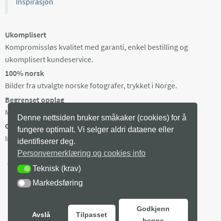
Inspirasjon
Ukomplisert
Kompromissløs kvalitet med garanti, enkel bestilling og
ukomplisert kundeservice.
100% norsk
Bilder fra utvalgte norske fotografer, trykket i Norge.
Begrenset opplag
Maks 100 eksemplarer av hvert bilde, trykket på bestilling.
Denne nettsiden bruker småkaker (cookies) for å
Gratis frakt i Norge
fungere optimalt. Vi selger aldri dataene eller
Ingen minstepris. Produksjonstid 3-8 arb dager + levering.
identifiserer deg.
Personvernerklæring og cookies info
Teknisk (krav)
TEKNISK (KRAV)
Markedsføring
MARKEDSFØRING
Godkjenn
Avslå
Tilpasset
begge