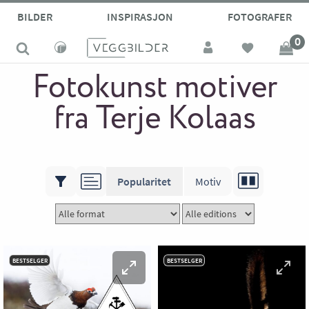
BILDER
INSPIRASJON
FOTOGRAFER
0
Fotokunst motiver
fra Terje Kolaas
Popularitet
Motiv
Kolleksjoner
Natur
Urbant
Livet
Annet
BESTSELGER
BESTSELGER