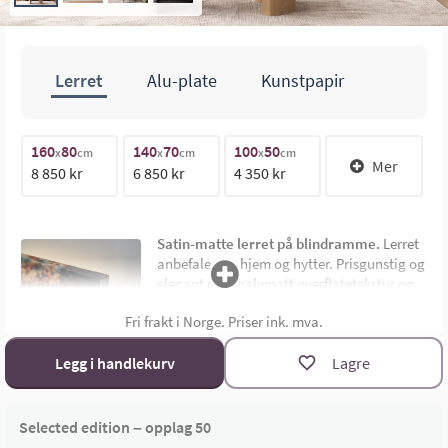
Lerret
Alu-plate
Kunstpapir
160
80
140
70
100
50
1
70cm
x
cm
x
cm
x
cm
Mer
8 850 kr
6 850 kr
4 350 kr
1
140cm
Satin-matte lerret på blindramme.
Lerret
anbefales for hjem og hytter. Prisgunstig og
elegant med halvmatt overflatetekstur og
uten synlig ramme. Montert på 4,5 cm dyp
Fri frakt i Norge. Priser ink. mva.
limtre blindramme. Bildemål oppgis som
bredde x høyde i cm.
Materialoversikt
Legg i handlekurv
Lagre
Størrelsekalkulator
Selected edition – opplag 50