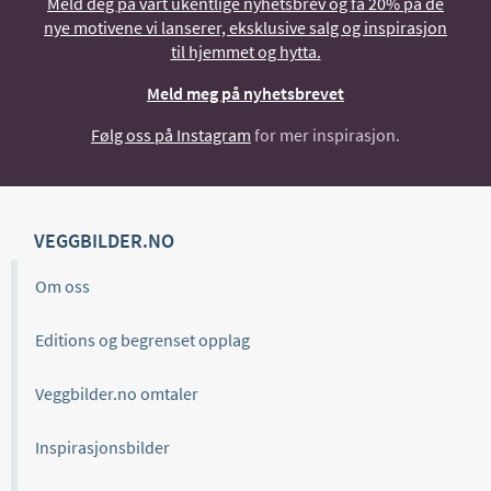
Meld deg på vårt ukentlige nyhetsbrev og få 20% på de
nye motivene vi lanserer, eksklusive salg og inspirasjon
til hjemmet og hytta.
Meld meg på nyhetsbrevet
Følg oss på Instagram
for mer inspirasjon.
VEGGBILDER.NO
Om oss
Editions og begrenset opplag
Veggbilder.no omtaler
Inspirasjonsbilder