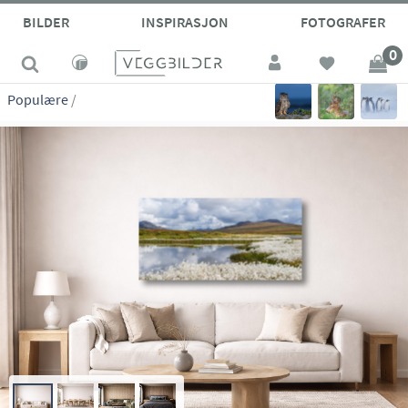
site_vp
BILDER
INSPIRASJON
FOTOGRAFER
0
Populære
/