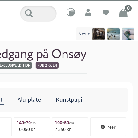
0
Neste
edgang på Onsøy
EXCLUSIVE EDITION
KUN 2 IGJEN
t
Alu-plate
Kunstpapir
140
70
100
50
18
x
cm
x
cm
Mer
10 050 kr
7 550 kr
15 