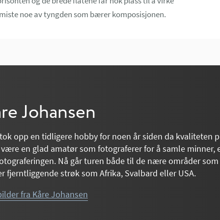
risonten og de brede flatene får nok plass til å virke
n miste noe av tyngden som bærer komposisjonen.
re Johansen
tok opp en tidligere hobby for noen år siden da kvaliteten på
 være en glad amatør som fotograferer for å samle minner, e
otograferingen. Nå går turen både til de nære områder som
er fjerntliggende strøk som Afrika, Svalbard eller USA.
bilder fra Kåre Johansen