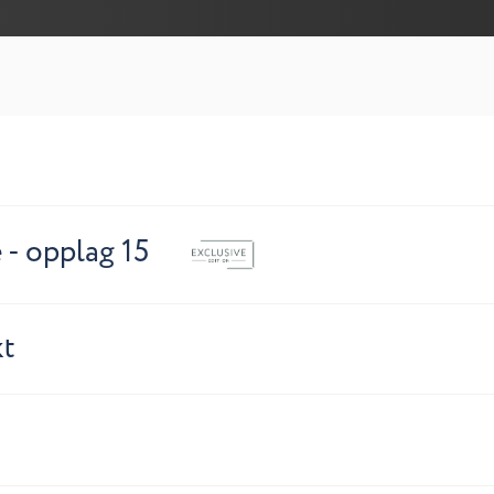
e - opplag 15
kt