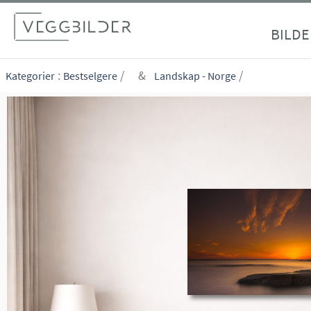
site_vp
BILDE
:
/
&
/
Kategorier
Bestselgere
Landskap - Norge