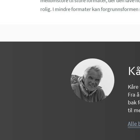
mellomstore til store formater, der den lave ho
rolig. I mindre formater kan forgrunnsforme
Kå
Kåre 
Fra å
bak f
til m
Alle 