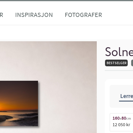
R
INSPIRASJON
FOTOGRAFER
Soln
BESTSELGER
Lerre
160
80
x
cm
12 050 kr