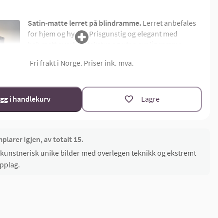
Satin-matte lerret på blindramme.
Lerret anbefales
for hjem og hytter. Prisgunstig og elegant med
halvmatt overflatetekstur og uten synlig ramme.
Montert på 4,5 cm dyp limtre blindramme. Bildemål
Fri frakt i Norge. Priser ink. mva.
oppgis som bredde x høyde i cm.
Materialoversikt
Størrelsekalkulator
gg i handlekurv
Lagre
larer igjen, av totalt 15.
ll kunstnerisk unike bilder med overlegen teknikk og ekstremt
pplag.