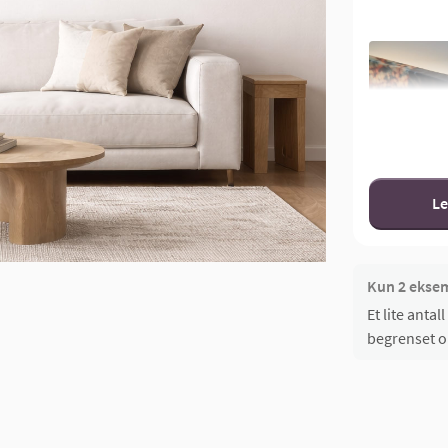
Le
Kun 2 eksemp
Et lite anta
begrenset o