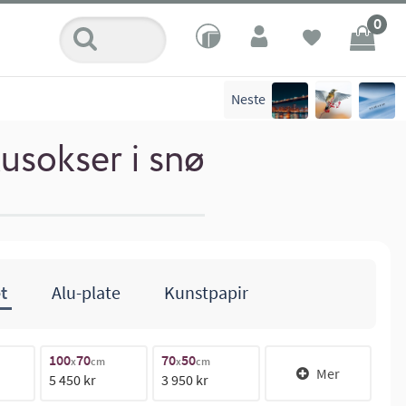
0
Neste
sokser i snø
t
Alu-plate
Kunstpapir
100
70
70
50
14
x
cm
x
cm
Mer
5 450 kr
3 950 kr
11 