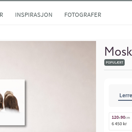
R
INSPIRASJON
FOTOGRAFER
Mosku
POPULÆRT
Lerre
120
90
x
cm
6 450 kr