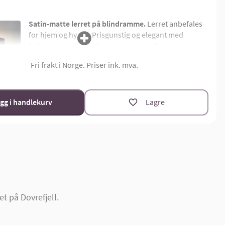
Satin-matte lerret på blindramme.
Lerret anbefales
for hjem og hytter. Prisgunstig og elegant med
halvmatt overflatetekstur og uten synlig ramme.
Montert på 4,5 cm dyp limtre blindramme. Bildemål
Fri frakt i Norge. Priser ink. mva.
oppgis som bredde x høyde i cm.
Materialoversikt
Størrelsekalkulator
gg i handlekurv
Lagre
t på Dovrefjell.