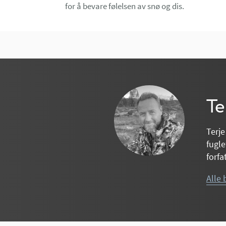
for å bevare følelsen av snø og dis.
Te
Terje
fugle
forfa
Alle 