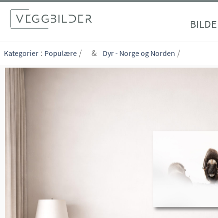
site_vp
BILDE
:
/
&
/
Kategorier
Populære
Dyr - Norge og Norden