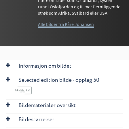
nære områder som Oslomarka, kysten
rundt Oslofjorden og til mer fjerntliggende
strøk som Afrika, Svalbard eller USA.
Alle bilder fra Kåre Johansen
Informasjon om bildet
Selected edition bilde - opplag 50
Bildematerialer oversikt
Bildestørrelser