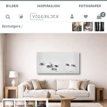
site_vp
BILDER
INSPIRASJON
FOTOGRAFER
0
Bestselgere
/