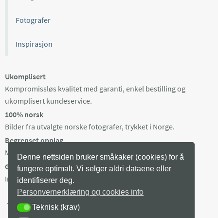
Fotografer
Inspirasjon
Ukomplisert
Kompromissløs kvalitet med garanti, enkel bestilling og
ukomplisert kundeservice.
100% norsk
Bilder fra utvalgte norske fotografer, trykket i Norge.
Begrenset opplag
Maks 100 eksemplarer av hvert bilde, trykket på bestilling.
Denne nettsiden bruker småkaker (cookies) for å
Gratis frakt i Norge
fungere optimalt. Vi selger aldri dataene eller
Ingen minstepris. Produksjonstid 3-8 arb dager + levering.
identifiserer deg.
Personvernerklæring og cookies info
Teknisk (krav)
TEKNISK (KRAV)