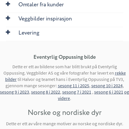
Omtaler fra kunder
Veggbilder inspirasjon
Levering
Eventyrlig Oppussing bilde
Dette er ett av bildene som har blitt brukt på Eventyrlig
Oppussing. Veggbilder AS og våre fotografer har levert en
rekke
bilder
til Halvor og teamet hans i Eventyrlig Oppussing på TV3,
gjennom mange sesonger:
sesong 11 i 2025
,
sesong 10 i 2024
,
sesong 9 i 2023
,
sesong 8 i 2022
,
sesong 7 i 2021
,
sesong 6 i 2021
og
videre
.
Norske og nordiske dyr
Dette er ett av våre mange motiver av norske og nordiske dyr.