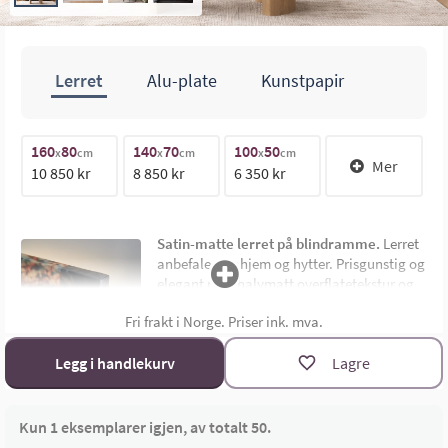
Lerret
Alu-plate
Kunstpapir
160
80
140
70
100
50
1
70cm
x
cm
x
cm
x
cm
Mer
10 850 kr
8 850 kr
6 350 kr
1
140cm
Satin-matte lerret på blindramme.
Lerret
anbefales for hjem og hytter. Prisgunstig og
elegant med halvmatt overflatetekstur og
uten synlig ramme. Montert på 4,5 cm dyp
Fri frakt i Norge. Priser ink. mva.
limtre blindramme. Bildemål oppgis som
bredde x høyde i cm.
Materialoversikt
Legg i handlekurv
Lagre
Størrelsekalkulator
Kun 1 eksemplarer igjen, av totalt 50.