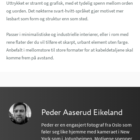
Uttrykket er stramt og grafisk, med et tydelig spenn mellom orden
og uorden. Det nøkterne svart-hvitt-språket gjør motivet mer
lesbart som form og struktur enn som sted.
Passer i minimalistiske og industrielle interiører, eller i rom med
rene flater der du vil tilføre et skarpt, urbant element uten farge.
Anbefalt i mellomstore til store formater for at kabeldetaljene skal
komme frem på avstand.
Peder Aaserud Eikeland
Peder er en engasjert fotograf fra Oslo som
føler seg like hjemme med kameraet i New
York som i Jotunheimen. Motivene spenner