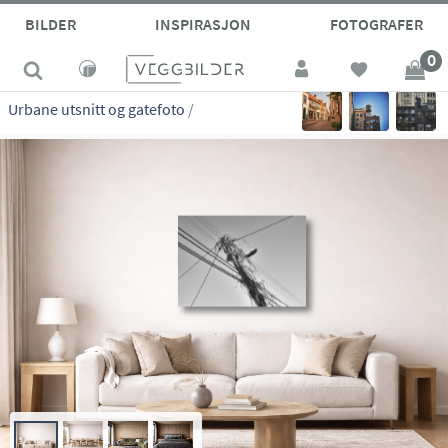
site_vp
BILDER
INSPIRASJON
FOTOGRAFER
0
Urbane utsnitt og gatefoto
/