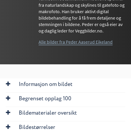
fra naturlandskap og skylines til gatefoto og
makrofoto. Han bruker aktivt digital
bildebehandling for å få frem detaljene og
stemningen i bildene. Peder er også eier av
og daglig leder for Veggbilder.no.
Alle bilder fra Peder Aaserud Eikeland
Informasjon om bildet
Begrenset opplag 100
Bildematerialer oversikt
Bildestørrelser