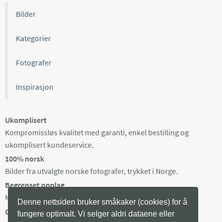
Bilder
Kategorier
Fotografer
Inspirasjon
Ukomplisert
Kompromissløs kvalitet med garanti, enkel bestilling og
ukomplisert kundeservice.
100% norsk
Bilder fra utvalgte norske fotografer, trykket i Norge.
Begrenset opplag
Maks 100 eksemplarer av hvert bilde, trykket på bestilling.
Denne nettsiden bruker småkaker (cookies) for å
Gratis frakt i Norge
fungere optimalt. Vi selger aldri dataene eller