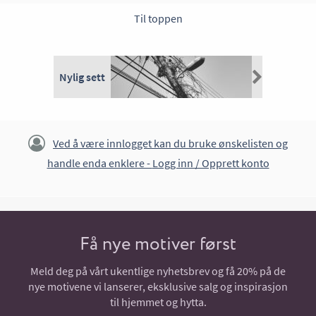
Til toppen
Nylig sett
Ved å være innlogget kan du bruke ønskelisten og
handle enda enklere -
Logg inn / Opprett konto
Få nye motiver først
Meld deg på vårt ukentlige nyhetsbrev og få 20% på de
nye motivene vi lanserer, eksklusive salg og inspirasjon
til hjemmet og hytta.