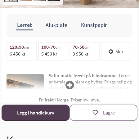
Lerret
Alu-plate
Kunstpapir
70cm
120
90
100
70
70
50
1
x
cm
x
cm
x
cm
Mer
6 450 kr
5 450 kr
3 950 kr
1
100cm
Satin-matte lerret på blindramme.
Lerret
anbefales for hjem og hytter. Prisgunstig og
elegant med halvmatt overflatetekstur og
uten synlig ramme. Montert på 4,5 cm dyp
Fri frakt i Norge. Priser ink. mva.
limtre blindramme. Bildemål oppgis som
bredde x høyde i cm.
Materialoversikt
Legg i handlekurv
Lagre
Størrelsekalkulator