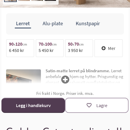
Lerret
Alu-plate
Kunstpapir
100cm
90
120
70
100
50
70
1
x
cm
x
cm
x
cm
Mer
6 450 kr
5 450 kr
3 950 kr
1
70cm
Satin-matte lerret på blindramme.
Lerret
anbefales for hjem og hytter. Prisgunstig og
elegant med halvmatt overflatetekstur og
uten synlig ramme. Montert på 4,5 cm dyp
Fri frakt i Norge. Priser ink. mva.
limtre blindramme. Bildemål oppgis som
bredde x høyde i cm.
Materialoversikt
Legg i handlekurv
Lagre
Størrelsekalkulator