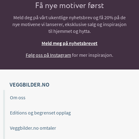
Få nye motiver først
Meld deg på vårt ukentlige nyhetsbrev og få 20% på de
nye motivene vi lanserer, eksklusive salg og inspirasjon
til hjemmet og hytta.
Meld meg på nyhetsbrevet
Følg oss på Instagram
for mer inspirasjon.
VEGGBILDER.NO
Om oss
Editions og begrenset opplag
Veggbilder.no omtaler