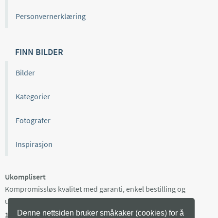
Personvernerklæring
FINN BILDER
Bilder
Kategorier
Fotografer
Inspirasjon
Ukomplisert
Kompromissløs kvalitet med garanti, enkel bestilling og
ukomplisert kundeservice.
Denne nettsiden bruker småkaker (cookies) for å
100% norsk