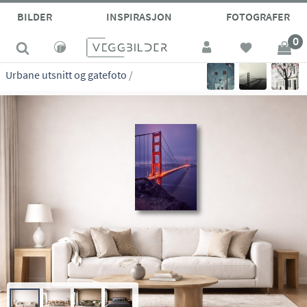
site_vp
BILDER
INSPIRASJON
FOTOGRAFER
0
Urbane utsnitt og gatefoto
/