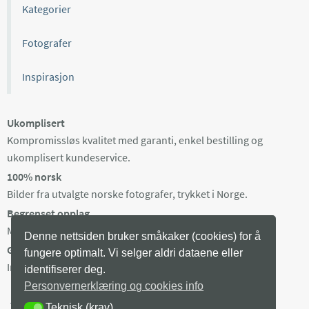
Kategorier
Fotografer
Inspirasjon
Ukomplisert
Kompromissløs kvalitet med garanti, enkel bestilling og
ukomplisert kundeservice.
100% norsk
Bilder fra utvalgte norske fotografer, trykket i Norge.
Begrenset opplag
Maks 100 eksemplarer av hvert bilde, trykket på bestilling.
Denne nettsiden bruker småkaker (cookies) for å
Gratis frakt i Norge
fungere optimalt. Vi selger aldri dataene eller
Ingen minstepris. Produksjonstid 3-8 arb dager + levering.
identifiserer deg.
Personvernerklæring og cookies info
Teknisk (krav)
TEKNISK (KRAV)