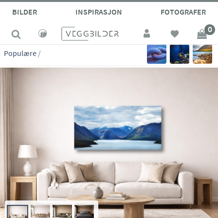
site_vp
BILDER
INSPIRASJON
FOTOGRAFER
0
Populære
/