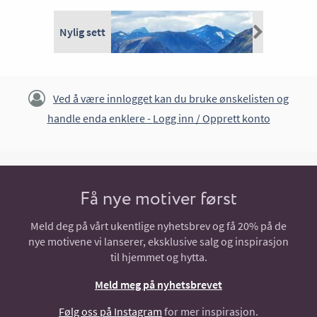
Nylig sett
Ved å være innlogget kan du bruke ønskelisten og
handle enda enklere -
Logg inn / Opprett konto
Få nye motiver først
Meld deg på vårt ukentlige nyhetsbrev og få 20% på de
nye motivene vi lanserer, eksklusive salg og inspirasjon
til hjemmet og hytta.
Meld meg på nyhetsbrevet
Følg oss på Instagram
for mer inspirasjon.