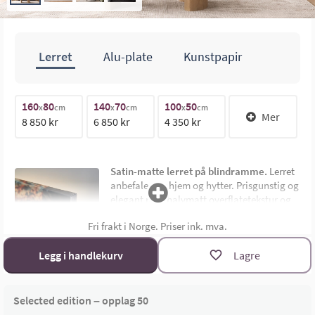
Lerret
Alu-plate
Kunstpapir
160
80
140
70
100
50
1
70cm
x
cm
x
cm
x
cm
Mer
8 850 kr
6 850 kr
4 350 kr
1
140cm
Satin-matte lerret på blindramme.
Lerret
anbefales for hjem og hytter. Prisgunstig og
elegant med halvmatt overflatetekstur og
uten synlig ramme. Montert på 4,5 cm dyp
Fri frakt i Norge. Priser ink. mva.
limtre blindramme. Bildemål oppgis som
bredde x høyde i cm.
Materialoversikt
Legg i handlekurv
Lagre
Størrelsekalkulator
Selected edition – opplag 50