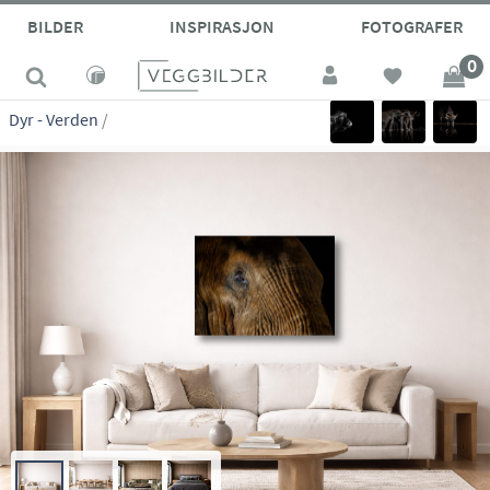
site_vp
BILDER
INSPIRASJON
FOTOGRAFER
0
Dyr - Verden
/