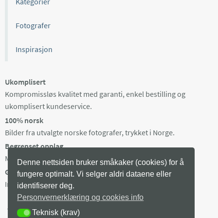
Kategorier
Fotografer
Inspirasjon
Ukomplisert
Kompromissløs kvalitet med garanti, enkel bestilling og
ukomplisert kundeservice.
100% norsk
Bilder fra utvalgte norske fotografer, trykket i Norge.
Begrenset opplag
Maks 100 eksemplarer av hvert bilde, trykket på bestilling.
Denne nettsiden bruker småkaker (cookies) for å
Gratis frakt i Norge
fungere optimalt. Vi selger aldri dataene eller
Ingen minstepris. Produksjonstid 3-8 arb dager + levering.
identifiserer deg.
Personvernerklæring og cookies info
Teknisk (krav)
TEKNISK (KRAV)