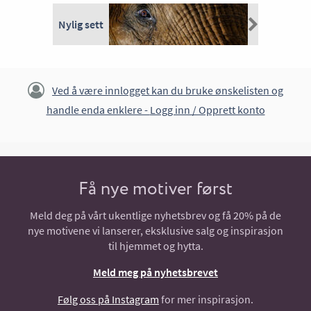
Nylig sett
Ved å være innlogget kan du bruke ønskelisten og
handle enda enklere -
Logg inn / Opprett konto
Få nye motiver først
Meld deg på vårt ukentlige nyhetsbrev og få 20% på de
nye motivene vi lanserer, eksklusive salg og inspirasjon
til hjemmet og hytta.
Meld meg på nyhetsbrevet
Følg oss på Instagram
for mer inspirasjon.