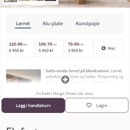
Lerret
Alu-plate
Kunstpapir
70cm
120
90
100
70
70
50
1
x
cm
x
cm
x
cm
Mer
6 450 kr
5 450 kr
3 950 kr
1
100cm
Satin-matte lerret på blindramme.
Lerret
anbefales for hjem og hytter. Prisgunstig og
elegant med halvmatt overflatetekstur og
uten synlig ramme. Montert på 4,5 cm dyp
Fri frakt i Norge. Priser ink. mva.
limtre blindramme. Bildemål oppgis som
bredde x høyde i cm.
Materialoversikt
Legg i handlekurv
Lagre
Størrelsekalkulator