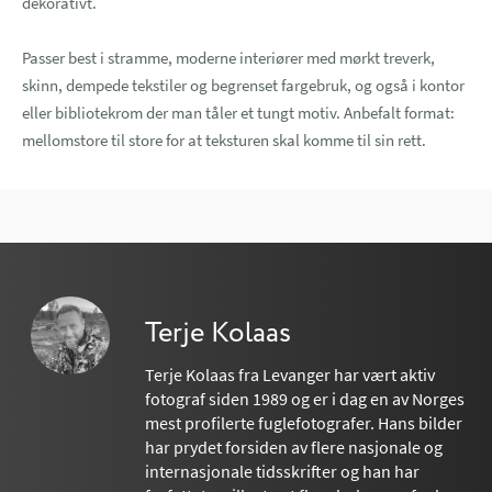
dekorativt.
Passer best i stramme, moderne interiører med mørkt treverk,
skinn, dempede tekstiler og begrenset fargebruk, og også i kontor
eller bibliotekrom der man tåler et tungt motiv. Anbefalt format:
mellomstore til store for at teksturen skal komme til sin rett.
Terje Kolaas
Terje Kolaas fra Levanger har vært aktiv
fotograf siden 1989 og er i dag en av Norges
mest profilerte fuglefotografer. Hans bilder
har prydet forsiden av flere nasjonale og
internasjonale tidsskrifter og han har