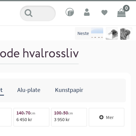
0
Neste
ode hvalrossliv
t
Alu-plate
Kunstpapir
140
70
100
50
18
x
cm
x
cm
Mer
6 450 kr
3 950 kr
11 