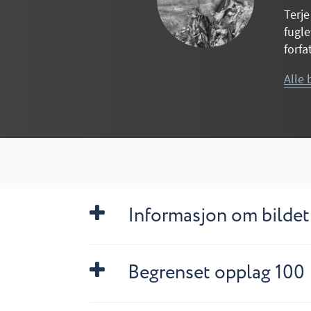
Terje
fugle
forfa
Alle 
Informasjon om bildet
Begrenset opplag 100