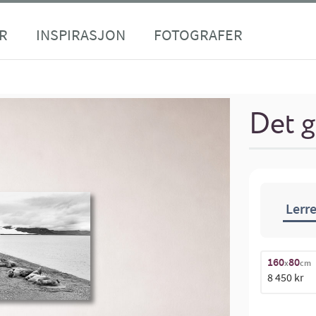
R
INSPIRASJON
FOTOGRAFER
Det g
Lerre
160
80
x
cm
8 450 kr