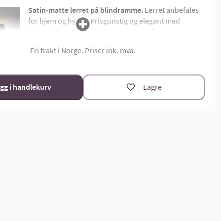
Satin-matte lerret på blindramme.
Lerret anbefales
for hjem og hytter. Prisgunstig og elegant med
halvmatt overflatetekstur og uten synlig ramme.
Montert på 4,5 cm dyp limtre blindramme. Bildemål
Fri frakt i Norge. Priser ink. mva.
oppgis som bredde x høyde i cm.
Materialoversikt
Størrelsekalkulator
gg i handlekurv
Lagre