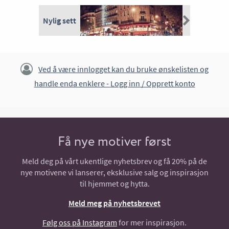
Nylig sett
Ved å være innlogget kan du bruke ønskelisten og
handle enda enklere -
Logg inn / Opprett konto
Få nye motiver først
Meld deg på vårt ukentlige nyhetsbrev og få 20% på de
nye motivene vi lanserer, eksklusive salg og inspirasjon
til hjemmet og hytta.
Meld meg på nyhetsbrevet
Følg oss på Instagram
for mer inspirasjon.