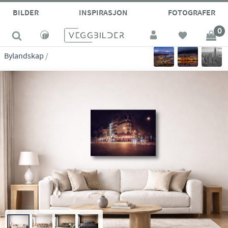
site_vp
BILDER
INSPIRASJON
FOTOGRAFER
0
Bylandskap
/