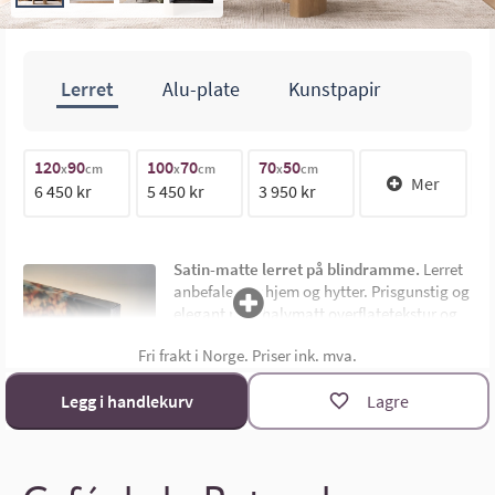
Lerret
Alu-plate
Kunstpapir
70cm
120
90
100
70
70
50
1
x
cm
x
cm
x
cm
Mer
6 450 kr
5 450 kr
3 950 kr
1
100cm
Satin-matte lerret på blindramme.
Lerret
anbefales for hjem og hytter. Prisgunstig og
elegant med halvmatt overflatetekstur og
uten synlig ramme. Montert på 4,5 cm dyp
Fri frakt i Norge. Priser ink. mva.
limtre blindramme. Bildemål oppgis som
bredde x høyde i cm.
Materialoversikt
Legg i handlekurv
Lagre
Størrelsekalkulator