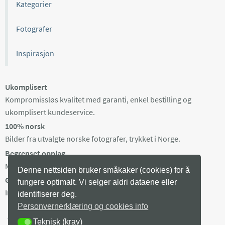
Kategorier
Fotografer
Inspirasjon
Ukomplisert
Kompromissløs kvalitet med garanti, enkel bestilling og
ukomplisert kundeservice.
100% norsk
Bilder fra utvalgte norske fotografer, trykket i Norge.
Begrenset opplag
Maks 100 eksemplarer av hvert bilde, trykket på bestilling.
Denne nettsiden bruker småkaker (cookies) for å
Gratis frakt i Norge
fungere optimalt. Vi selger aldri dataene eller
Ingen minstepris. Produksjonstid 3-8 arb dager + levering.
identifiserer deg.
Personvernerklæring og cookies info
Teknisk (krav)
TEKNISK (KRAV)