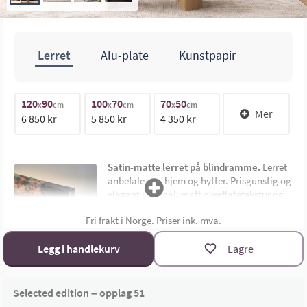
Lerret
Alu-plate
Kunstpapir
70cm
120
90
100
70
70
50
1
x
cm
x
cm
x
cm
Mer
6 850 kr
5 850 kr
4 350 kr
1
100cm
Satin-matte lerret på blindramme.
Lerret
anbefales for hjem og hytter. Prisgunstig og
elegant med halvmatt overflatetekstur og
uten synlig ramme. Montert på 4,5 cm dyp
Fri frakt i Norge. Priser ink. mva.
limtre blindramme. Bildemål oppgis som
bredde x høyde i cm.
Materialoversikt
Legg i handlekurv
Lagre
Størrelsekalkulator
Selected edition – opplag 51