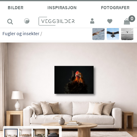
site_vp
BILDER
INSPIRASJON
FOTOGRAFER
0
Fugler og insekter
/