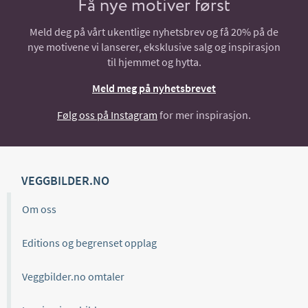
Få nye motiver først
Meld deg på vårt ukentlige nyhetsbrev og få 20% på de
nye motivene vi lanserer, eksklusive salg og inspirasjon
til hjemmet og hytta.
Meld meg på nyhetsbrevet
Følg oss på Instagram
for mer inspirasjon.
VEGGBILDER.NO
Om oss
Editions og begrenset opplag
Veggbilder.no omtaler