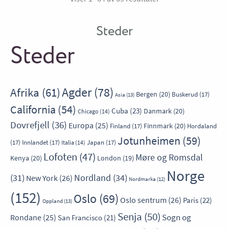
Steder
Steder
Agder
(78)
Afrika
(61)
Bergen
(20)
Buskerud
(17)
Asia
(13)
California
(54)
Cuba
(23)
Danmark
(20)
Chicago
(14)
Dovrefjell
(36)
Europa
(25)
Finnmark
(20)
Finland
(17)
Hordaland
Jotunheimen
(59)
(17)
Innlandet
(17)
Japan
(17)
Italia
(14)
Lofoten
(47)
Møre og Romsdal
Kenya
(20)
London
(19)
Norge
Nordland
(34)
(31)
New York
(26)
Nordmarka
(12)
(152)
Oslo
(69)
Oslo sentrum
(26)
Paris
(22)
Oppland
(13)
Senja
(50)
Sogn og
Rondane
(25)
San Francisco
(21)