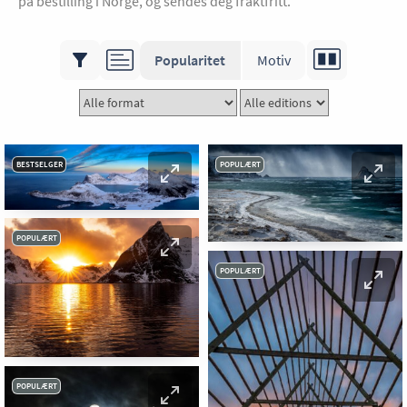
på bestilling i Norge, og sendes deg fraktfritt.
Popularitet
Motiv
BESTSELGER
POPULÆRT
POPULÆRT
POPULÆRT
POPULÆRT