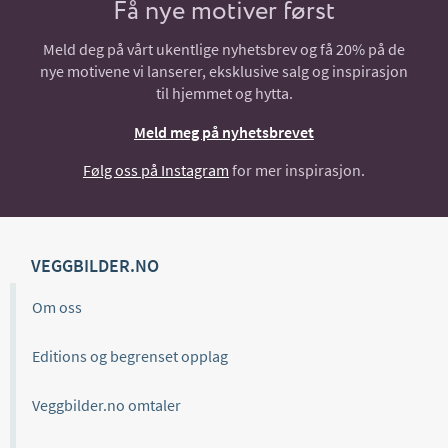
Få nye motiver først
Meld deg på vårt ukentlige nyhetsbrev og få 20% på de
nye motivene vi lanserer, eksklusive salg og inspirasjon
til hjemmet og hytta.
Meld meg på nyhetsbrevet
Følg oss på Instagram
for mer inspirasjon.
VEGGBILDER.NO
Om oss
Editions og begrenset opplag
Veggbilder.no omtaler