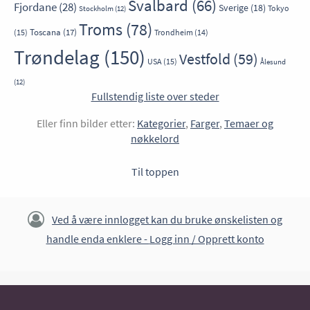
Svalbard
(66)
Fjordane
(28)
Sverige
(18)
Tokyo
Stockholm
(12)
Troms
(78)
Toscana
(17)
(15)
Trondheim
(14)
Trøndelag
(150)
Vestfold
(59)
USA
(15)
Ålesund
(12)
Fullstendig liste over steder
Eller finn bilder etter:
Kategorier
,
Farger
,
Temaer og
nøkkelord
Til toppen
Ved å være innlogget kan du bruke ønskelisten og
handle enda enklere -
Logg inn / Opprett konto