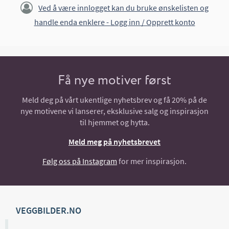
Ved å være innlogget kan du bruke ønskelisten og
handle enda enklere -
Logg inn / Opprett konto
Få nye motiver først
Meld deg på vårt ukentlige nyhetsbrev og få 20% på de
nye motivene vi lanserer, eksklusive salg og inspirasjon
til hjemmet og hytta.
Meld meg på nyhetsbrevet
Følg oss på Instagram
for mer inspirasjon.
VEGGBILDER.NO