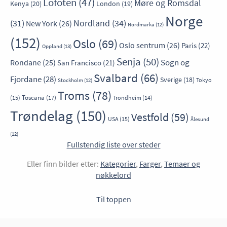
Lofoten
(47)
Møre og Romsdal
Kenya
(20)
London
(19)
Norge
Nordland
(34)
(31)
New York
(26)
Nordmarka
(12)
(152)
Oslo
(69)
Oslo sentrum
(26)
Paris
(22)
Oppland
(13)
Senja
(50)
Sogn og
Rondane
(25)
San Francisco
(21)
Svalbard
(66)
Fjordane
(28)
Sverige
(18)
Tokyo
Stockholm
(12)
Troms
(78)
Toscana
(17)
(15)
Trondheim
(14)
Trøndelag
(150)
Vestfold
(59)
USA
(15)
Ålesund
(12)
Fullstendig liste over steder
Eller finn bilder etter:
Kategorier
,
Farger
,
Temaer og
nøkkelord
Til toppen