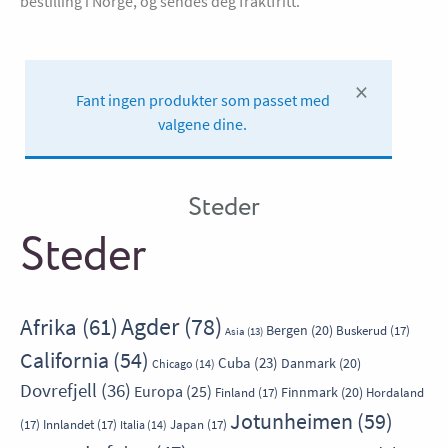
bestilling i Norge, og sendes deg fraktfritt.
×
Fant ingen produkter som passet med
valgene dine.
Steder
Steder
Agder
(78)
Afrika
(61)
Bergen
(20)
Buskerud
(17)
Asia
(13)
California
(54)
Cuba
(23)
Danmark
(20)
Chicago
(14)
Dovrefjell
(36)
Europa
(25)
Finnmark
(20)
Finland
(17)
Hordaland
Jotunheimen
(59)
(17)
Innlandet
(17)
Japan
(17)
Italia
(14)