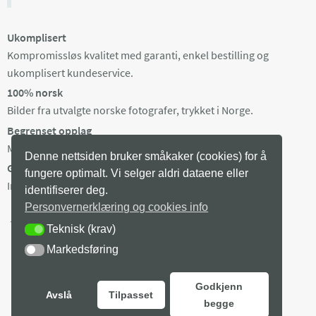
Ukomplisert
Kompromissløs kvalitet med garanti, enkel bestilling og
ukomplisert kundeservice.
100% norsk
Bilder fra utvalgte norske fotografer, trykket i Norge.
Begrenset opplag
Maks 100 eksemplarer av hvert bilde, trykket på bestilling.
Denne nettsiden bruker småkaker (cookies) for å
Gratis frakt i Norge
fungere optimalt. Vi selger aldri dataene eller
Ingen minstepris. Produksjonstid 3-8 arb dager + levering.
identifiserer deg.
Personvernerklæring og cookies info
Teknisk (krav)
TEKNISK (KRAV)
Markedsføring
MARKEDSFØRING
Godkjenn
Avslå
Tilpasset
begge