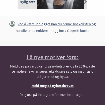
Nylig sett
Ved å være innlogget kan du bruke ønskelisten og
handle enda enklere -
Logg inn / Opprett konto
Få nye motiver først
Meld deg på vårt ukentlige nyhetsbrev og få 20% på de
nye motivene vi lanserer, eksklusive salg og inspirasjon
til hjemmet og hytta.
Meld meg på nyhetsbrevet
Følg oss på Instagram
for mer inspirasjon.