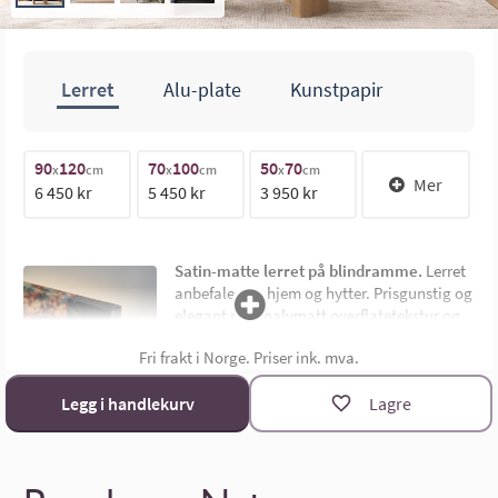
Lerret
Alu-plate
Kunstpapir
100cm
90
120
70
100
50
70
1
x
cm
x
cm
x
cm
Mer
6 450 kr
5 450 kr
3 950 kr
1
70cm
Satin-matte lerret på blindramme.
Lerret
anbefales for hjem og hytter. Prisgunstig og
elegant med halvmatt overflatetekstur og
uten synlig ramme. Montert på 4,5 cm dyp
Fri frakt i Norge. Priser ink. mva.
limtre blindramme. Bildemål oppgis som
bredde x høyde i cm.
Materialoversikt
Legg i handlekurv
Lagre
Størrelsekalkulator