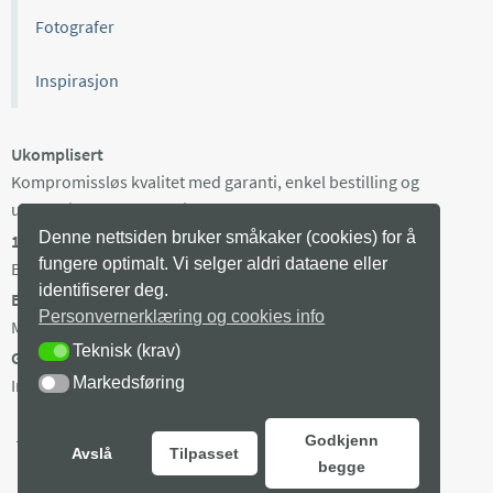
Fotografer
Inspirasjon
Ukomplisert
Kompromissløs kvalitet med garanti, enkel bestilling og
ukomplisert kundeservice.
Denne nettsiden bruker småkaker (cookies) for å
100% norsk
fungere optimalt. Vi selger aldri dataene eller
Bilder fra utvalgte norske fotografer, trykket i Norge.
identifiserer deg.
Begrenset opplag
Personvernerklæring og cookies info
Maks 100 eksemplarer av hvert bilde, trykket på bestilling.
Teknisk (krav)
TEKNISK (KRAV)
Gratis frakt i Norge
Markedsføring
MARKEDSFØRING
Ingen minstepris. Produksjonstid 3-8 arb dager + levering.
Godkjenn
Avslå
Tilpasset
begge