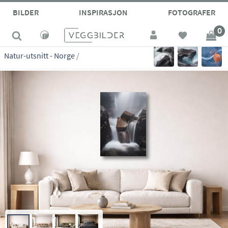
site_vp
BILDER
INSPIRASJON
FOTOGRAFER
0
Natur-utsnitt - Norge
/