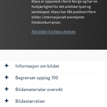
Klaus er oppvokst i Nord-Norge og har en
forkjærlighet for det arktiske lyset og
landskapet. Klaus har fått publisert flere
bilder i internasjonalt anerkjente
fotokonkurranser.
Alle bilder fra Klaus Axelsen
Informasjon om bildet
Begrenset opplag 100
Bildematerialer oversikt
Bildestørrelser