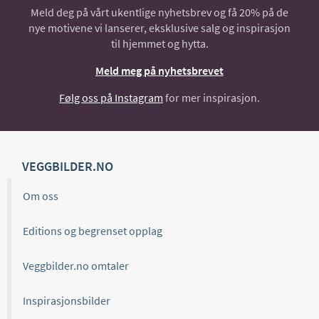
Meld deg på vårt ukentlige nyhetsbrev og få 20% på de
nye motivene vi lanserer, eksklusive salg og inspirasjon
til hjemmet og hytta.
Meld meg på nyhetsbrevet
Følg oss på Instagram
for mer inspirasjon.
VEGGBILDER.NO
Om oss
Editions og begrenset opplag
Veggbilder.no omtaler
Inspirasjonsbilder