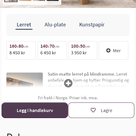
Lerret
Alu-plate
Kunstpapir
160
80
140
70
100
50
1
70cm
x
cm
x
cm
x
cm
Mer
8 450 kr
6 450 kr
3 950 kr
1
140cm
Satin-matte lerret på blindramme.
Lerret
anbefales for hjem og hytter. Prisgunstig og
elegant med halvmatt overflatetekstur og
uten synlig ramme. Montert på 4,5 cm dyp
Fri frakt i Norge. Priser ink. mva.
limtre blindramme. Bildemål oppgis som
bredde x høyde i cm.
Materialoversikt
Legg i handlekurv
Lagre
Størrelsekalkulator