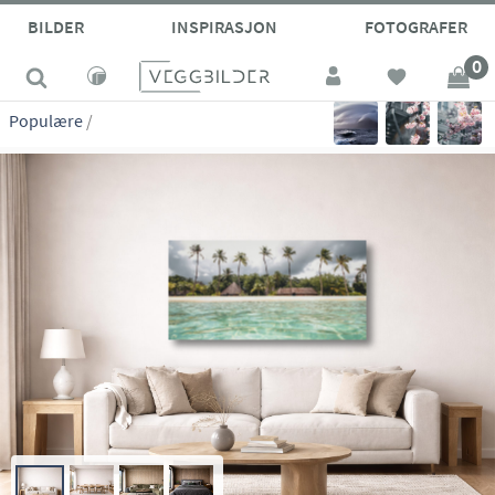
site_vp
BILDER
INSPIRASJON
FOTOGRAFER
0
Populære
/