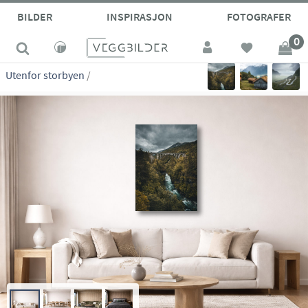
site_vp
BILDER
INSPIRASJON
FOTOGRAFER
0
Utenfor storbyen
/