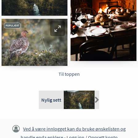
POPULÆRT
Til toppen
Nylig sett
Ved å være innlogget kan du bruke ønskelisten og
handle enda enklere -
Logg inn / Opprett konto