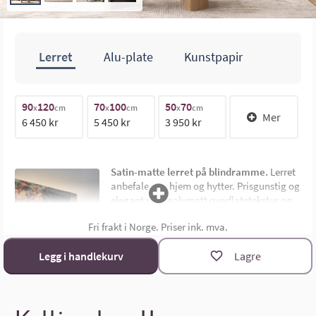
Lerret
Alu-plate
Kunstpapir
100cm
90
120
70
100
50
70
1
x
cm
x
cm
x
cm
Mer
6 450 kr
5 450 kr
3 950 kr
1
70cm
Satin-matte lerret på blindramme.
Lerret
anbefales for hjem og hytter. Prisgunstig og
elegant med halvmatt overflatetekstur og
uten synlig ramme. Montert på 4,5 cm dyp
Fri frakt i Norge. Priser ink. mva.
limtre blindramme. Bildemål oppgis som
bredde x høyde i cm.
Materialoversikt
Legg i handlekurv
Lagre
Størrelsekalkulator