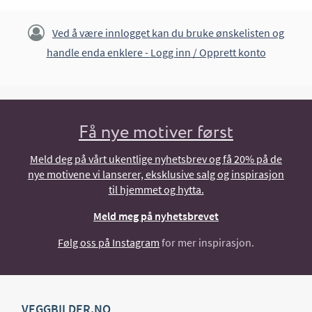
Ved å være innlogget kan du bruke ønskelisten og
handle enda enklere -
Logg inn / Opprett konto
Få nye motiver først
Meld deg på vårt ukentlige nyhetsbrev og få 20% på de
nye motivene vi lanserer, eksklusive salg og inspirasjon
til hjemmet og hytta.
Meld meg på nyhetsbrevet
Følg oss på Instagram
for mer inspirasjon.
VEGGBILDER.NO