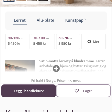
Lerret
Alu-plate
Kunstpapir
100cm
90
120
70
100
50
70
1
x
cm
x
cm
x
cm
Mer
6 450 kr
5 450 kr
3 950 kr
1
70cm
Satin-matte lerret på blindramme.
Lerret
anbefales for hjem og hytter. Prisgunstig og
elegant med halvmatt overflatetekstur og
uten synlig ramme. Montert på 4,5 cm dyp
Fri frakt i Norge. Priser ink. mva.
limtre blindramme. Bildemål oppgis som
bredde x høyde i cm.
Materialoversikt
Legg i handlekurv
Lagre
Størrelsekalkulator