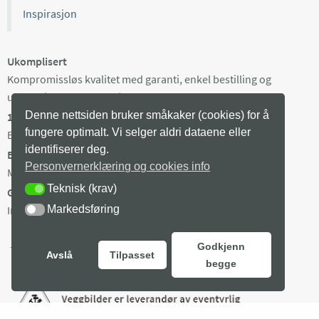
Inspirasjon
Ukomplisert
Kompromissløs kvalitet med garanti, enkel bestilling og
ukomplisert kundeservice.
Denne nettsiden bruker småkaker (cookies) for å
100% norsk
fungere optimalt. Vi selger aldri dataene eller
Bilder fra utvalgte norske fotografer, trykket i Norge.
identifiserer deg.
Begrenset opplag
Personvernerklæring og cookies info
Maks 100 eksemplarer av hvert bilde, trykket på bestilling.
Teknisk (krav)
TEKNISK (KRAV)
Gratis frakt i Norge
Markedsføring
MARKEDSFØRING
Ingen minstepris. Produksjonstid 3-8 arb dager + levering.
Godkjenn
Avslå
Tilpasset
begge