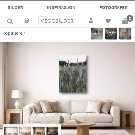
site_vp
BILDER
INSPIRASJON
FOTOGRAFER
0
Populære
/