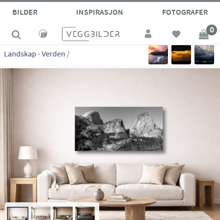
site_vp
BILDER
INSPIRASJON
FOTOGRAFER
0
Landskap - Verden
/