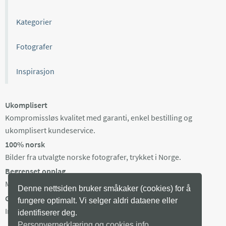
Kategorier
Fotografer
Inspirasjon
Ukomplisert
Kompromissløs kvalitet med garanti, enkel bestilling og
ukomplisert kundeservice.
100% norsk
Bilder fra utvalgte norske fotografer, trykket i Norge.
Begrenset opplag
Maks 100 eksemplarer av hvert bilde, trykket på bestilling.
Denne nettsiden bruker småkaker (cookies) for å
Gratis frakt i Norge
fungere optimalt. Vi selger aldri dataene eller
Ingen minstepris. Produksjonstid 3-8 arb dager + levering.
identifiserer deg.
Personvernerklæring og cookies info