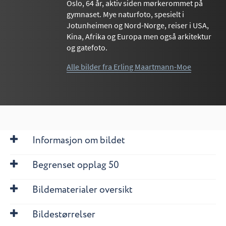
Oslo, 64 år, aktiv siden mørkerommet på
gymnaset. Mye naturfoto, spesielt i
Jotunheimen og Nord-Norge, reiser i USA,
Kina, Afrika og Europa men også arkitektur
og gatefoto.
Alle bilder fra Erling Maartmann-Moe
Informasjon om bildet
Begrenset opplag 50
Bildematerialer oversikt
Bildestørrelser