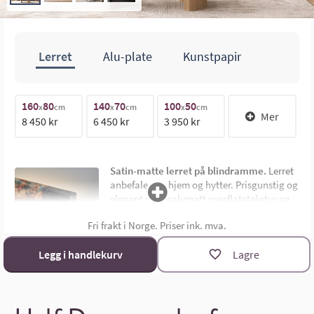
Lerret
Alu-plate
Kunstpapir
160
80
140
70
100
50
1
70cm
x
cm
x
cm
x
cm
Mer
8 450 kr
6 450 kr
3 950 kr
1
140cm
Satin-matte lerret på blindramme.
Lerret
anbefales for hjem og hytter. Prisgunstig og
elegant med halvmatt overflatetekstur og
uten synlig ramme. Montert på 4,5 cm dyp
Fri frakt i Norge. Priser ink. mva.
limtre blindramme. Bildemål oppgis som
bredde x høyde i cm.
Materialoversikt
Legg i handlekurv
Lagre
Størrelsekalkulator