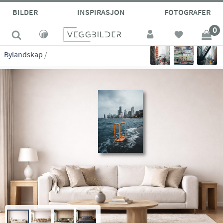
site_vp
BILDER
INSPIRASJON
FOTOGRAFER
0
Bylandskap
/