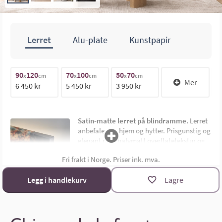
Lerret
Alu-plate
Kunstpapir
100cm
90
120
70
100
50
70
1
x
cm
x
cm
x
cm
Mer
6 450 kr
5 450 kr
3 950 kr
1
70cm
Satin-matte lerret på blindramme.
Lerret
anbefales for hjem og hytter. Prisgunstig og
elegant med halvmatt overflatetekstur og
uten synlig ramme. Montert på 4,5 cm dyp
Fri frakt i Norge. Priser ink. mva.
limtre blindramme. Bildemål oppgis som
bredde x høyde i cm.
Materialoversikt
Legg i handlekurv
Lagre
Størrelsekalkulator