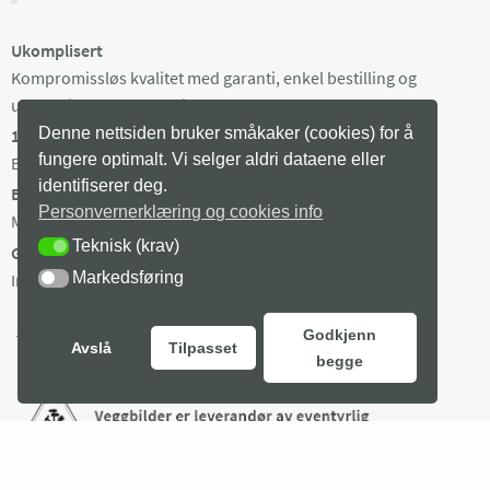
Ukomplisert
Kompromissløs kvalitet med garanti, enkel bestilling og
ukomplisert kundeservice.
Denne nettsiden bruker småkaker (cookies) for å
100% norsk
fungere optimalt. Vi selger aldri dataene eller
Bilder fra utvalgte norske fotografer, trykket i Norge.
identifiserer deg.
Begrenset opplag
Personvernerklæring og cookies info
Maks 100 eksemplarer av hvert bilde, trykket på bestilling.
Teknisk (krav)
TEKNISK (KRAV)
Gratis frakt i Norge
Markedsføring
MARKEDSFØRING
Ingen minstepris. Produksjonstid 3-8 arb dager + levering.
Godkjenn
Avslå
Tilpasset
begge