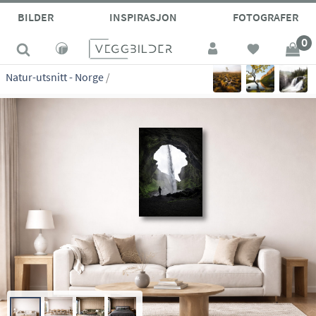
site_vp
BILDER
INSPIRASJON
FOTOGRAFER
0
Natur-utsnitt - Norge
/