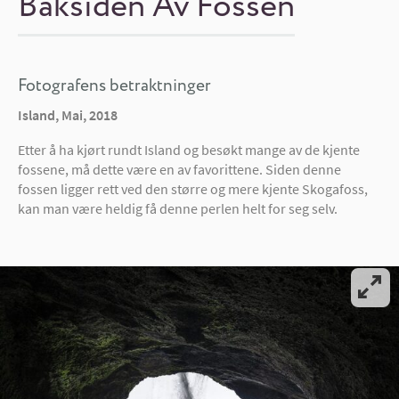
Baksiden Av Fossen
Fotografens betraktninger
Island, Mai, 2018
Etter å ha kjørt rundt Island og besøkt mange av de kjente
fossene, må dette være en av favorittene. Siden denne
fossen ligger rett ved den større og mere kjente Skogafoss,
kan man være heldig få denne perlen helt for seg selv.