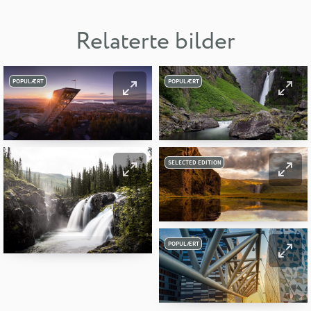
Relaterte bilder
POPULÆRT
POPULÆRT
SELECTED EDITION
POPULÆRT