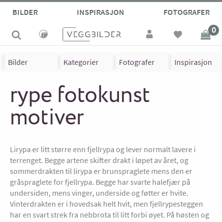
BILDER
INSPIRASJON
FOTOGRAFER
0
Bilder
Kategorier
Fotografer
Inspirasjon
rype fotokunst
motiver
Lirypa er litt større enn fjellrypa og lever normalt lavere i
terrenget. Begge artene skifter drakt i løpet av året, og
sommerdrakten til lirypa er brunspraglete mens den er
gråspraglete for fjellrypa. Begge har svarte halefjær på
undersiden, mens vinger, underside og føtter er hvite.
Vinterdrakten er i hovedsak helt hvit, men fjellrypesteggen
har en svart strek fra nebbrota til litt forbi øyet. På høsten og