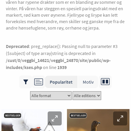
våren har rypene drakter som er en blanding av sommer og
vinter. På våren har steggen en spesiell paringsdrakt med en
markert, rød kam over øynene. Fjellrype og lirype kan lett
forveksles med hverandre, men skiller seg ganske mye fra de
andre hønsefuglene, som røy, orrhøne og jerpa.
Deprecated
: preg_replace(): Passing null to parameter #3
($subject) of type array|string is deprecated in
/cust/0/veggbi_14621/veggbi_24870/site/public/wp-
includes/kses.php
on line
1939
Popularitet
Motiv
BESTSELGER
BESTSELGER