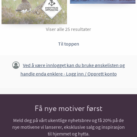
Viser alle 25 resultater
Til toppen
Ved å være innlogget kan du bruke ønskelisten og
handle enda enklere -
Logg inn / Opprett konto
Få nye motiver først
Meld deg på vårt ukentlige nyhetsbrev og få 20% på de
nye motivene vi lanserer, eksklusive salg og inspirasjon
til hjemmet og hytta.