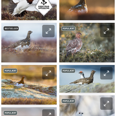
BESTSELGER
POPULÆRT
POPULÆRT
POPULÆRT
POPULÆRT
POPULÆRT