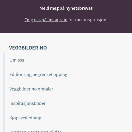
Meld meg på nyhetsbrevet
Følg oss på Instagram
for mer inspirasjon.
VEGGBILDER.NO
Om oss
Editions og begrenset opplag
Veggbilder.no omtaler
Inspirasjonsbilder
Kjøpsveiledning
Hvordan henge opp bilder