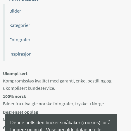
Bilder
Kategorier
Fotografer
Inspirasjon
Ukomplisert
Kompromissløs kvalitet med garanti, enkel bestilling og
ukomplisert kundeservice.
100% norsk
Bilder fra utvalgte norske fotografer, trykket i Norge.
Begrenset opplag
Maks 100 eksemplarer av hvert bilde, trykket på bestilling.
Denne nettsiden bruker småkaker (cookies) for å
Gratis frakt i Norge
fungere optimalt. Vi selger aldri dataene eller