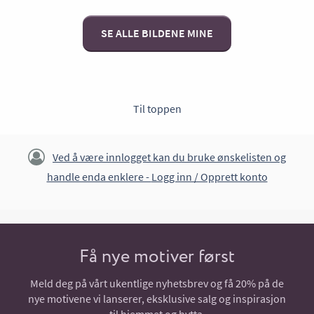
SE ALLE BILDENE MINE
Til toppen
Ved å være innlogget kan du bruke ønskelisten og
handle enda enklere -
Logg inn / Opprett konto
Få nye motiver først
Meld deg på vårt ukentlige nyhetsbrev og få 20% på de
nye motivene vi lanserer, eksklusive salg og inspirasjon