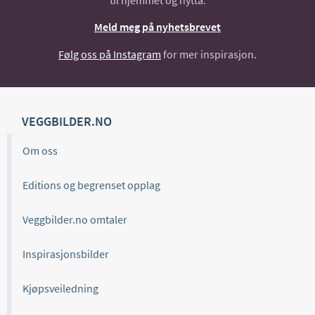
til hjemmet og hytta.
Meld meg på nyhetsbrevet
Følg oss på Instagram
for mer inspirasjon.
VEGGBILDER.NO
Om oss
Editions og begrenset opplag
Veggbilder.no omtaler
Inspirasjonsbilder
Kjøpsveiledning