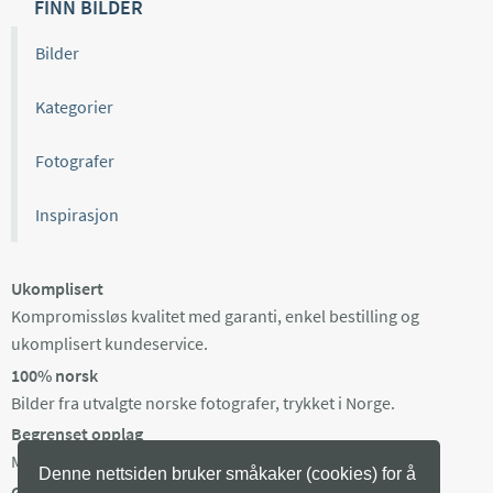
FINN BILDER
Bilder
Kategorier
Fotografer
Inspirasjon
Ukomplisert
Kompromissløs kvalitet med garanti, enkel bestilling og
ukomplisert kundeservice.
100% norsk
Bilder fra utvalgte norske fotografer, trykket i Norge.
Begrenset opplag
Maks 100 eksemplarer av hvert bilde, trykket på bestilling.
Denne nettsiden bruker småkaker (cookies) for å
Gratis frakt i Norge