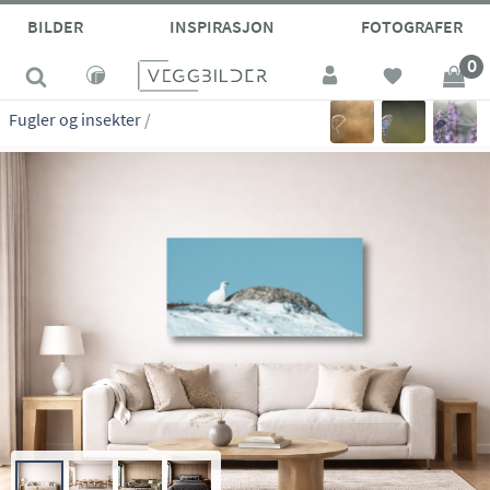
site_vp
BILDER
INSPIRASJON
FOTOGRAFER
0
Fugler og insekter
/