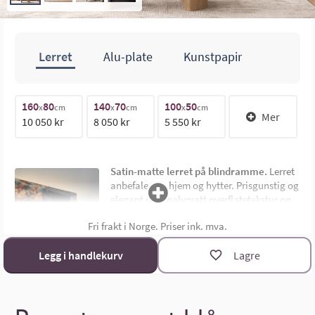
Lerret
Alu-plate
Kunstpapir
160
80
140
70
100
50
1
70cm
x
cm
x
cm
x
cm
Mer
10 050 kr
8 050 kr
5 550 kr
1
140cm
Satin-matte lerret på blindramme.
Lerret
anbefales for hjem og hytter. Prisgunstig og
elegant med halvmatt overflatetekstur og
uten synlig ramme. Montert på 4,5 cm dyp
Fri frakt i Norge. Priser ink. mva.
limtre blindramme. Bildemål oppgis som
bredde x høyde i cm.
Materialoversikt
Legg i handlekurv
Lagre
Størrelsekalkulator