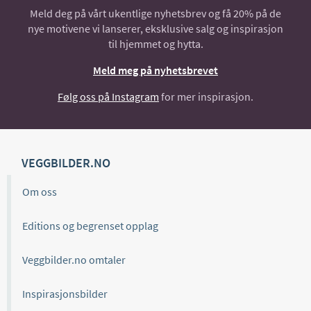
Meld deg på vårt ukentlige nyhetsbrev og få 20% på de
nye motivene vi lanserer, eksklusive salg og inspirasjon
til hjemmet og hytta.
Meld meg på nyhetsbrevet
Følg oss på Instagram
for mer inspirasjon.
VEGGBILDER.NO
Om oss
Editions og begrenset opplag
Veggbilder.no omtaler
Inspirasjonsbilder