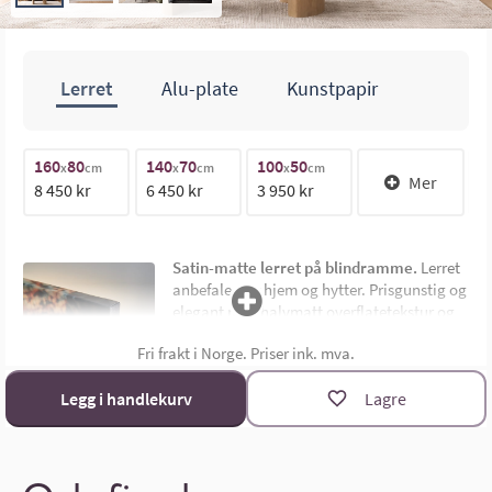
Lerret
Alu-plate
Kunstpapir
160
80
140
70
100
50
1
70cm
x
cm
x
cm
x
cm
Mer
8 450 kr
6 450 kr
3 950 kr
1
140cm
Satin-matte lerret på blindramme.
Lerret
anbefales for hjem og hytter. Prisgunstig og
elegant med halvmatt overflatetekstur og
uten synlig ramme. Montert på 4,5 cm dyp
Fri frakt i Norge. Priser ink. mva.
limtre blindramme. Bildemål oppgis som
bredde x høyde i cm.
Materialoversikt
Legg i handlekurv
Lagre
Størrelsekalkulator