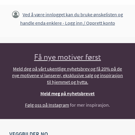
Ved å være innlogget kan du bruke ønskelisten og
handle enda enklere -
Logg inn / Opprett konto
Få nye motiver først
Meld deg på vårt ukentlige nyhetsbrev og få 20% på de
nye motivene vi lanserer, eksklusive salg og inspirasjon
til hjemmet og hytta.
Meld meg på nyhetsbrevet
Følg oss på Instagram
for mer inspirasjon.
VEGGBILDER.NO