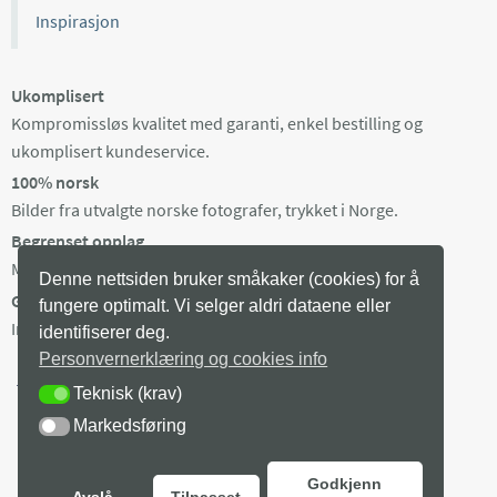
Inspirasjon
Ukomplisert
Kompromissløs kvalitet med garanti, enkel bestilling og
ukomplisert kundeservice.
100% norsk
Bilder fra utvalgte norske fotografer, trykket i Norge.
Begrenset opplag
Maks 100 eksemplarer av hvert bilde, trykket på bestilling.
Denne nettsiden bruker småkaker (cookies) for å
Gratis frakt i Norge
fungere optimalt. Vi selger aldri dataene eller
Ingen minstepris. Produksjonstid 3-8 arb dager + levering.
identifiserer deg.
Personvernerklæring og cookies info
Teknisk (krav)
TEKNISK (KRAV)
Markedsføring
MARKEDSFØRING
Godkjenn