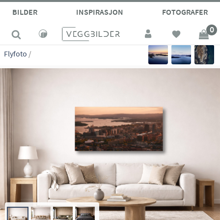
site_vp
BILDER
INSPIRASJON
FOTOGRAFER
0
Flyfoto
/