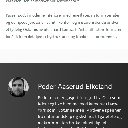
karakter uten at motivet blir sentimentalt.
Passer godt i moderne interiører med rene flater, naturmaterialer
og dempede jordtoner, samt i kontor- og møterom der du ønsker
et tydelig Oslo-motiv uten hard kontrast. Anbefalt i store formater
for å få frem detaljene i bystrukturen og bredden i fjordrommet.
Peder Aaserud Eikeland
Peder er en engasjert fotograf fra Oslo som
føler seg like hjemme med kameraet i New
York som i Jotunheimen. Motivene spenner
fra naturlandskap og skylines til gatefoto og
makrofoto. Han bruker aktivt digital