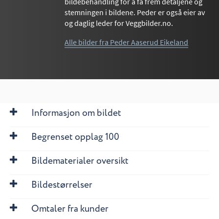
bildebehandling for å få frem detaljene og
stemningen i bildene. Peder er også eier av
og daglig leder for Veggbilder.no.
Alle bilder fra Peder Aaserud Eikeland
Informasjon om bildet
Begrenset opplag 100
Bildematerialer oversikt
Bildestørrelser
Omtaler fra kunder