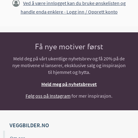
Ved å være innlogget kan du bruke ønskelisten og
handle enda enklere -
Logg inn / Opprett konto
Få nye motiver først
Meld deg på vårt ukentlige nyhetsbrev og få 20% på de
nye motivene vi lanserer, eksklusive salg og inspirasjon
til hjemmet og hytta.
Meld meg på nyhetsbrevet
Følg oss på Instagram
for mer inspirasjon.
VEGGBILDER.NO