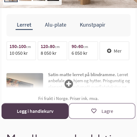
Lerret
Alu-plate
Kunstpapir
80cm
150
100
120
80
90
60
1
x
cm
x
cm
x
cm
Mer
10 050 kr
8 050 kr
6 050 kr
1
120cm
Satin-matte lerret på blindramme.
Lerret
anbefales for hjem og hytter. Prisgunstig og
elegant med halvmatt overflatetekstur og
uten synlig ramme. Montert på 4,5 cm dyp
Fri frakt i Norge. Priser ink. mva.
limtre blindramme. Bildemål oppgis som
bredde x høyde i cm.
Materialoversikt
Legg i handlekurv
Lagre
Størrelsekalkulator