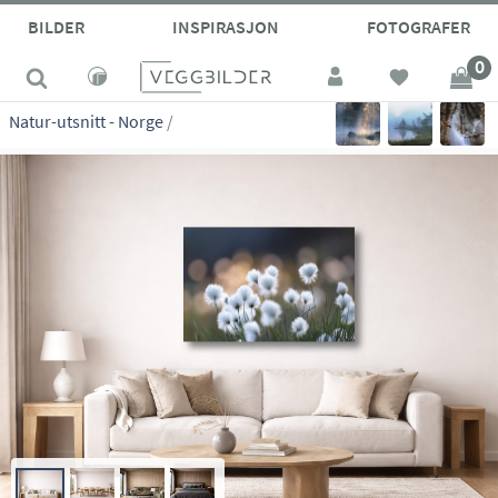
site_vp
BILDER
INSPIRASJON
FOTOGRAFER
0
Natur-utsnitt - Norge
/