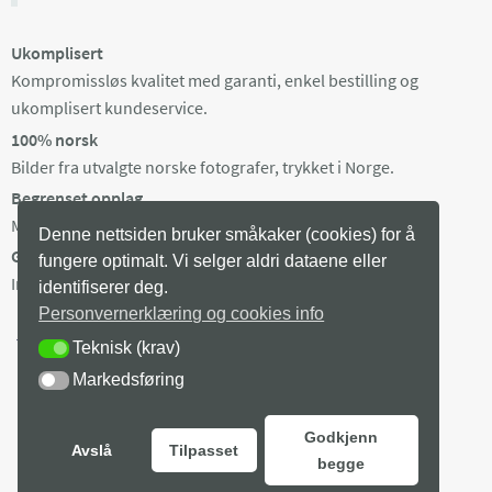
Ukomplisert
Kompromissløs kvalitet med garanti, enkel bestilling og
ukomplisert kundeservice.
100% norsk
Bilder fra utvalgte norske fotografer, trykket i Norge.
Begrenset opplag
Maks 100 eksemplarer av hvert bilde, trykket på bestilling.
Denne nettsiden bruker småkaker (cookies) for å
Gratis frakt i Norge
fungere optimalt. Vi selger aldri dataene eller
Ingen minstepris. Produksjonstid 3-8 arb dager + levering.
identifiserer deg.
Personvernerklæring og cookies info
Teknisk (krav)
TEKNISK (KRAV)
Markedsføring
MARKEDSFØRING
Godkjenn
Avslå
Tilpasset
begge