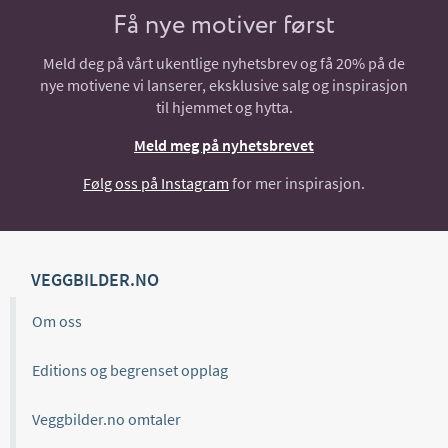
Få nye motiver først
Meld deg på vårt ukentlige nyhetsbrev og få 20% på de
nye motivene vi lanserer, eksklusive salg og inspirasjon
til hjemmet og hytta.
Meld meg på nyhetsbrevet
Følg oss på Instagram
for mer inspirasjon.
VEGGBILDER.NO
Om oss
Editions og begrenset opplag
Veggbilder.no omtaler