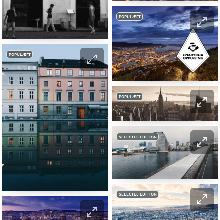
POPULÆRT
POPULÆRT
POPULÆRT
SELECTED EDITION
SELECTED EDITION