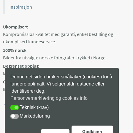
Inspirasjon
Ukomplisert
Kompromissløs kvalitet med garanti, enkel bestilling og
ukomplisert kundeservice.
100% norsk
Bilder fra utvalgte norske fotografer, trykket i Norge.
Begrenset opplag
Maks 100 eksemplarer av hvert bilde, trykket på bestilling.
Denne nettsiden bruker småkaker (cookies) for å
Gratis frakt i Norge
fungere optimalt. Vi selger aldri dataene eller
Ingen minstepris. Produksjonstid 3-8 arb dager + levering.
identifiserer deg.
Personvernerklæring og cookies info
Teknisk (krav)
TEKNISK (KRAV)
Markedsføring
MARKEDSFØRING
Godkjenn