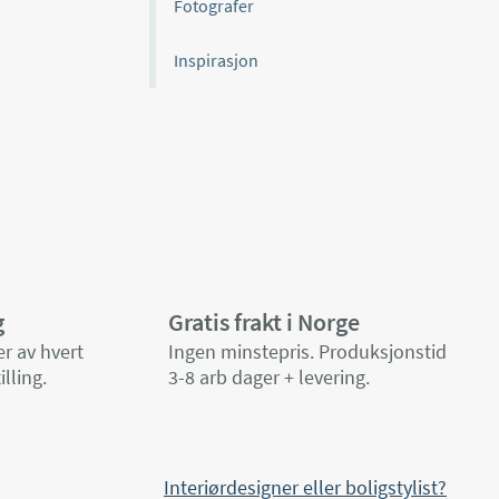
Fotografer
Inspirasjon
g
Gratis frakt i Norge
r av hvert
Ingen minstepris. Produksjonstid
illing.
3-8 arb dager + levering.
Interiørdesigner eller boligstylist?