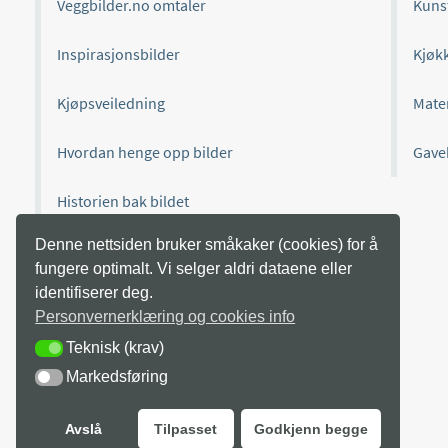
Veggbilder.no omtaler
Kuns
Inspirasjonsbilder
Kjøk
Kjøpsveiledning
Mate
Hvordan henge opp bilder
Gave
Historien bak bildet
Denne nettsiden bruker småkaker (cookies) for å
fungere optimalt. Vi selger aldri dataene eller
Ukomplisert
identifiserer deg.
Kompromissløs kvalitet med garanti, enkel
Personvernerklæring og cookies info
bestilling og ukomplisert kundeservice.
Teknisk (krav)
TEKNISK (KRAV)
Markedsføring
MARKEDSFØRING
Avslå
Tilpasset
Godkjenn begge