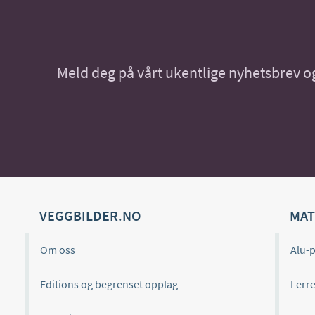
Meld deg på vårt ukentlige nyhetsbrev og 
VEGGBILDER.NO
MAT
Om oss
Alu-p
Editions og begrenset opplag
Lerre