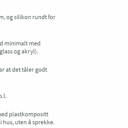
, og silikon rundt for
med minimalt med
lass og akryl).
r at det tåler godt
.l.
med plastkompositt
i hus, uten å sprekke.