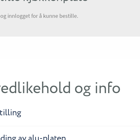
g innlogget for å kunne bestille.
edlikehold og info
illing
ding av alu-platen