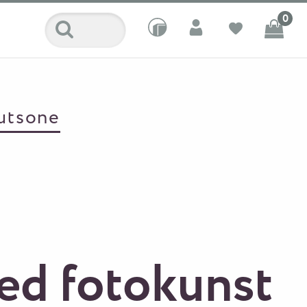
0
utsone
ed fotokunst