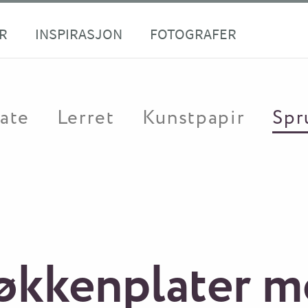
R
INSPIRASJON
FOTOGRAFER
ate
Lerret
Kunstpapir
Spr
økkenplater m